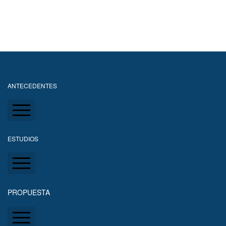
ANTECEDENTES
Situación actual del predio
ESTUDIOS
Problemática local y regional
Marinos/Oceanográficos
PROPUESTA
Lagunas - Superficies - Costas