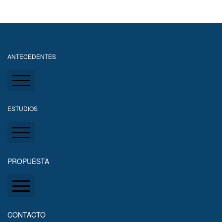
ANTECEDENTES
Situación actual del predio
ESTUDIOS
Problemática local y regional
Marinos/Oceanográficos
PROPUESTA
Lagunas - Superficies - Costas
Permeabilidad de la laguna
Propuesta
Procesos costeros y reconstrucción de las dunas
CONTACTO